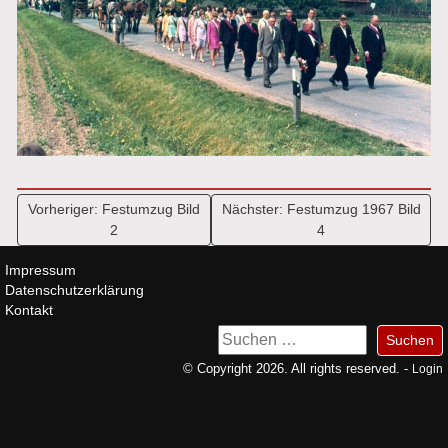
Beitragsnavigation
Vorheriger:
Festumzug Bild
Nächster:
Festumzug 1967 Bild
2
4
Impressum
Datenschutzerklärung
Kontakt
Suchen
nach:
© Copyright 2026. All rights reserved. -
Login