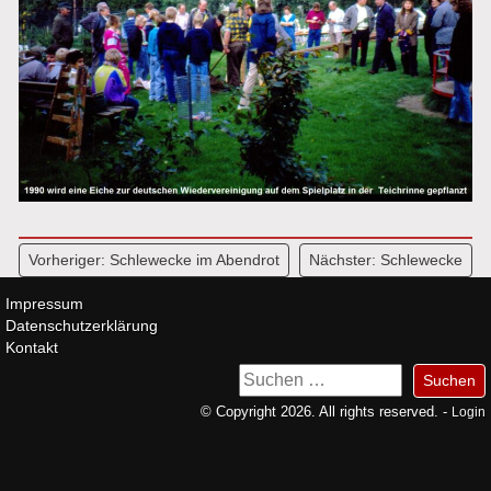
Beitragsnavigation
Vorheriger:
Schlewecke im Abendrot
Nächster:
Schlewecke
Impressum
Datenschutzerklärung
Kontakt
Suchen
nach:
© Copyright 2026. All rights reserved. -
Login