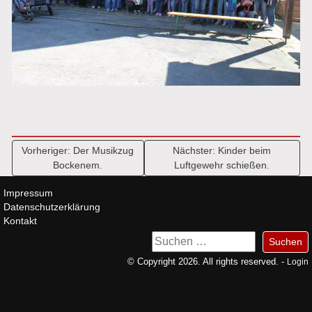
Beitragsnavigation
Vorheriger:
Der Musikzug
Nächster:
Kinder beim
Bockenem.
Luftgewehr schießen.
Impressum
Datenschutzerklärung
Kontakt
Suchen
nach:
© Copyright 2026. All rights reserved. -
Login