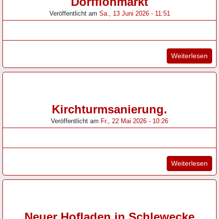
Dorfflohmarkt
Veröffentlicht am
Sa., 13 Juni 2026 - 11:51
"Do
Weiterlesen
Kirchturmsanierung.
Veröffentlicht am
Fr., 22 Mai 2026 - 10:26
"Ki
Weiterlesen
Neuer Hofladen in Schlewecke