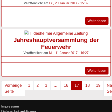
Veröffentlicht am
Fr., 20 Januar 2017 - 15:59
"Ki
Weiterlesen
Jahreshauptversammlung der
Feuerwehr
Veröffentlicht am
Mi., 11 Januar 2017 - 16:27
"Ja
Weiterlesen
Vorherige
1
2
3
…
16
17
18
19
Nä
Seite
Se
Impressum
Datenschutzerklärung