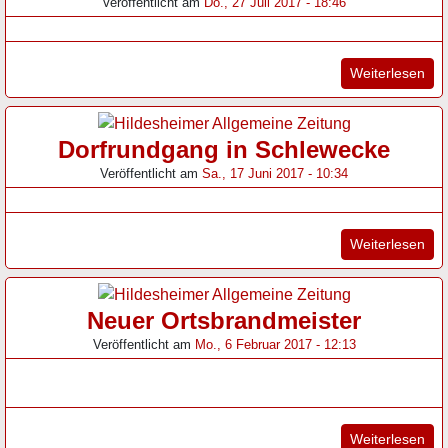
Veröffentlicht am
Do., 27 Juli 2017 - 18:46
"Ort
Weiterlesen
Dorfrundgang in Schlewecke
Veröffentlicht am
Sa., 17 Juni 2017 - 10:34
"Do
Weiterlesen
Neuer Ortsbrandmeister
Veröffentlicht am
Mo., 6 Februar 2017 - 12:13
"Ne
Weiterlesen