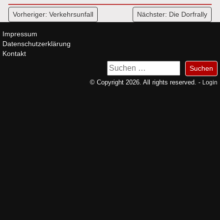
Beitragsnavigation
Vorheriger:
Verkehrsunfall
Nächster:
Die Dorfrally
Impressum
Datenschutzerklärung
Kontakt
Suchen
nach:
© Copyright 2026. All rights reserved. -
Login