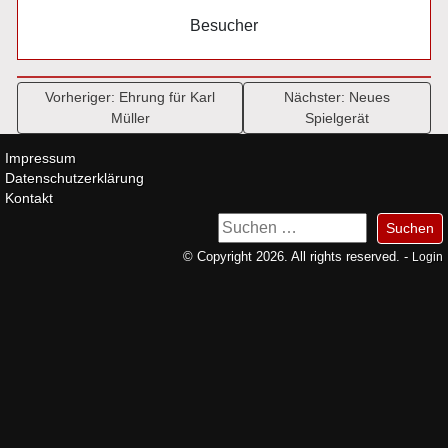
Besucher
Beitragsnavigation
Vorheriger:
Ehrung für Karl
Nächster:
Neues
Müller
Spielgerät
Impressum
Datenschutzerklärung
Kontakt
Suchen
nach:
© Copyright 2026. All rights reserved. -
Login