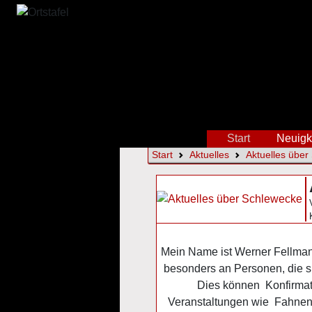
Start
Neuigk
Start
Aktuelles
Aktuelles über
Mein Name ist Werner Fellmann
besonders an Personen, die si
Dies können Konfirmati
Veranstaltungen wie Fahnenja