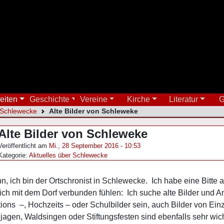
eiten
Geschichte
Vereine
Kirche
Literatur
G
 Schlewecke
Alte Bilder von Schleweke
Alte Bilder von Schleweke
Veröffentlicht am
Mi., 28 September 2016 - 10:53
Kategorie:
Aktuelles über Schlewecke
, ich bin der Ortschronist in Schlewecke. Ich habe eine Bitte 
ch mit dem Dorf verbunden fühlen: Ich suche alte Bilder und 
ons –, Hochzeits – oder Schulbilder sein, auch Bilder von Ein
gen, Waldsingen oder Stiftungsfesten sind ebenfalls sehr wichti