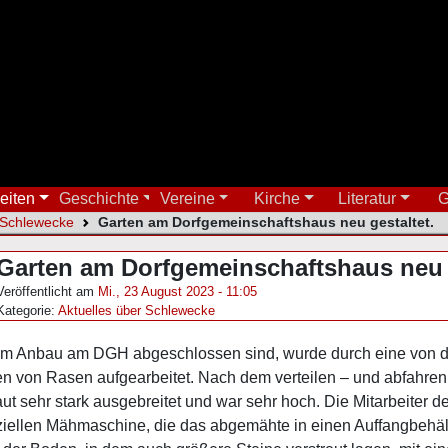
eiten
Geschichte
Vereine
Kirche
Literatur
G
 Schlewecke
Garten am Dorfgemeinschaftshaus neu gestaltet.
Garten am Dorfgemeinschaftshaus neu g
Veröffentlicht am
Mi., 23 August 2023 - 11:05
Kategorie:
Aktuelles über Schlewecke
om Anbau am DGH abgeschlossen sind, wurde durch eine von de
n von Rasen aufgearbeitet. Nach dem verteilen – und abfahren 
t sehr stark ausgebreitet und war sehr hoch. Die Mitarbeiter 
eziellen Mähmaschine, die das abgemähte in einen Auffangbehä