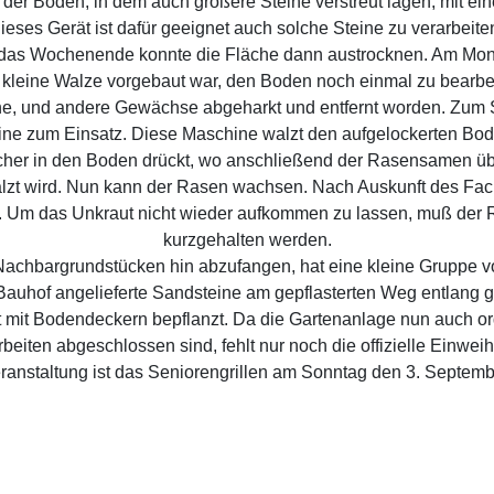
der Boden, in dem auch größere Steine verstreut lagen, mit ein
Dieses Gerät ist dafür geeignet auch solche Steine zu verarbeit
das Wochenende konnte die Fläche dann austrocknen. Am Monta
e kleine Walze vorgebaut war, den Boden noch einmal zu bearbe
ne, und andere Gewächse abgeharkt und entfernt worden. Zum 
e zum Einsatz. Diese Maschine walzt den aufgelockerten Bod
öcher in den Boden drückt, wo anschließend der Rasensamen üb
lzt wird. Nun kann der Rasen wachsen. Nach Auskunft des Fa
. Um das Unkraut nicht wieder aufkommen zu lassen, muß der 
kurzgehalten werden.
chbargrundstücken hin abzufangen, hat eine kleine Gruppe vo
uhof angelieferte Sandsteine am gepflasterten Weg entlang gese
 mit Bodendeckern bepflanzt. Da die Gartenanlage nun auch orde
rbeiten abgeschlossen sind, fehlt nur noch die offizielle Einweih
ranstaltung ist das Seniorengrillen am Sonntag den 3. Septemb