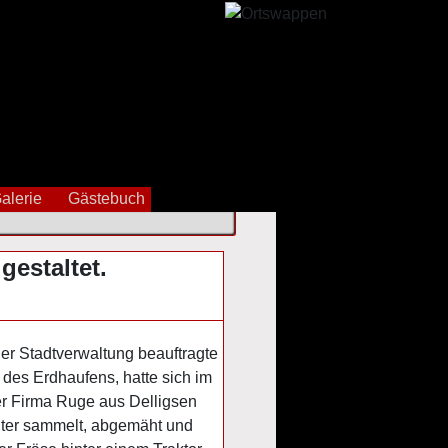
alerie
Gästebuch
estaltet.
r Stadtverwaltung beauftragte
des Erdhaufens, hatte sich im
der Firma Ruge aus Delligsen
lter sammelt, abgemäht und