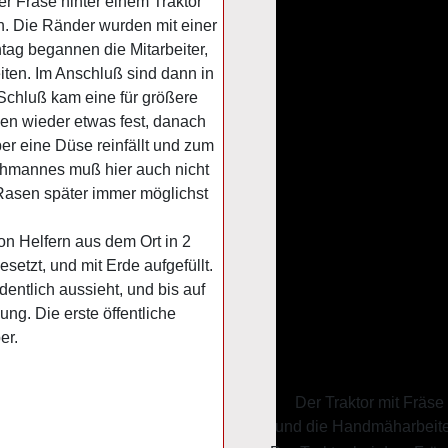
er Fräse hinter einem Traktor
en. Die Ränder wurden mit einer
g begannen die Mitarbeiter,
iten. Im Anschluß sind dann in
Schluß kam eine für größere
en wieder etwas fest, danach
er eine Düse reinfällt und zum
chmannes muß hier auch nicht
Rasen später immer möglichst
n Helfern aus dem Ort in 2
tzt, und mit Erde aufgefüllt.
ntlich aussieht, und bis auf
ung. Die erste öffentliche
er.
Der Traktor mit Fräse
und die Handmäharbeite