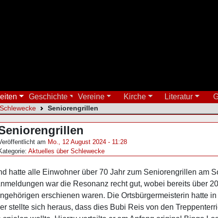
eiten
Geschichte
Vereine
Kirche
Literatur
G
 Schlewecke
Seniorengrillen
Seniorengrillen
Veröffentlicht am
Mo., 12 August 2024 - 11:28
Kategorie:
Aktuelles über Schlewecke
nd hatte alle Einwohner über 70 Jahr zum Seniorengrillen am 
nmeldungen war die Resonanz recht gut, wobei bereits über 
Angehörigen erschienen waren. Die Ortsbürgermeisterin hatte i
r stellte sich heraus, dass dies Bubi Reis von den Treppenterr