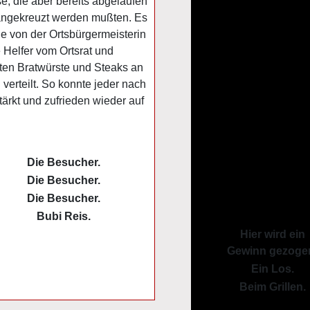
e, die aber bereits abgelaufen
 angekreuzt werden mußten. Es
e von der Ortsbürgermeisterin
 Helfer vom Ortsrat und
lten Bratwürste und Steaks an
verteilt. So konnte jeder nach
rkt und zufrieden wieder auf
Die Besucher.
Die Besucher.
Die Besucher.
Bubi Reis.
Hier wird ein
Gewinn gezoge
Ein Los.
Beim Grillen.