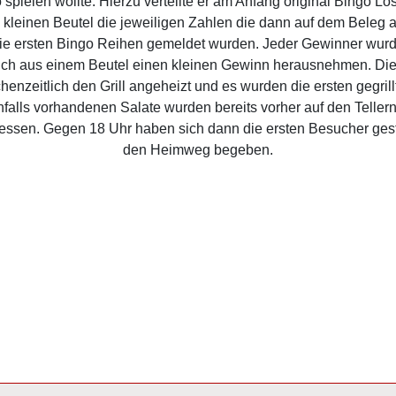
pielen wollte. Hierzu verteilte er am Anfang original Bingo Los
 kleinen Beutel die jeweiligen Zahlen die dann auf dem Beleg
 die ersten Bingo Reihen gemeldet wurden. Jeder Gewinner wurd
e sich aus einem Beutel einen kleinen Gewinn herausnehmen. Die
henzeitlich den Grill angeheizt und es wurden die ersten gegril
nfalls vorhandenen Salate wurden bereits vorher auf den Tellern 
essen. Gegen 18 Uhr haben sich dann die ersten Besucher gestä
den Heimweg begeben.