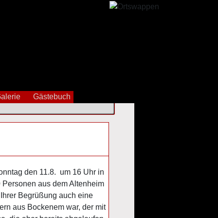
alerie
Gästebuch
Sonntag den 11.8. um 16 Uhr in
20 Personen aus dem Altenheim
n Ihrer Begrüßung auch eine
iern aus Bockenem war, der mit