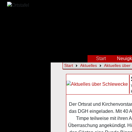
Start
Neuigk
Start
Aktuelles
Aktuelles über
Der Ortsrat und Kirchenvorsta
das DGH eingeladen. Mit 40 A
Timpe teilweise mit ihren 
Überraschung angekündigt. Hie