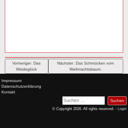
Beitragsnavigation
Vorheriger:
Das
Nächster:
Das Schmücken vom
Weideglück
Weihnachtsbaum.
Impressum
Datenschutzerklärung
Kontakt
Suchen
nach:
© Copyright 2026. All rights reserved. -
Login