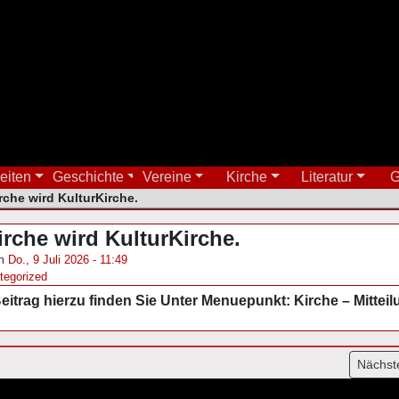
eiten
Geschichte
Vereine
Kirche
Literatur
G
rche wird KulturKirche.
irche wird KulturKirche.
am
Do., 9 Juli 2026 - 11:49
tegorized
eitrag hierzu finden Sie Unter Menuepunkt: Kirche – Mitteil
gation
Nächst