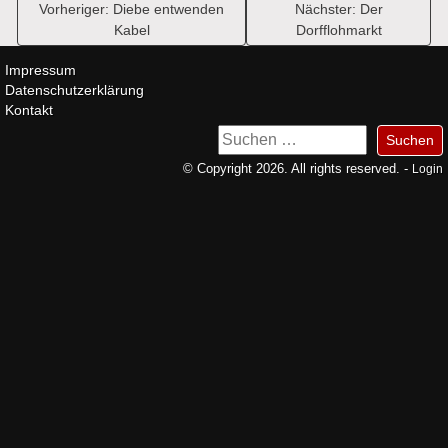
Beitragsnavigation
Vorheriger:
Diebe entwenden
Nächster:
Der
Kabel
Dorfflohmarkt
Impressum
Datenschutzerklärung
Kontakt
Suchen
nach:
© Copyright 2026. All rights reserved. -
Login