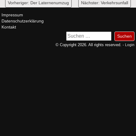
Beitragsnavigation
Vorheriger:
Der Laternenumzug
Nächster:
Verkehrsunfall
Impressum
Datenschutzerklärung
Kontakt
Suchen
nach:
© Copyright 2026. All rights reserved. -
Login