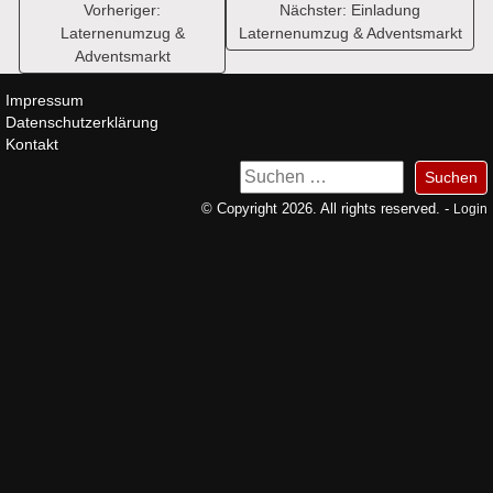
Beitragsnavigation
Vorheriger:
Nächster:
Einladung
Laternenumzug &
Laternenumzug & Adventsmarkt
Adventsmarkt
Impressum
Datenschutzerklärung
Kontakt
Suchen
nach:
© Copyright 2026. All rights reserved. -
Login