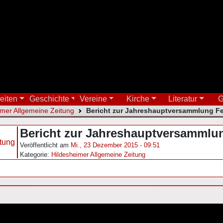
eiten
Geschichte
Vereine
Kirche
Literatur
G
imer Allgemeine Zeitung
Bericht zur Jahreshauptversammlung F
Bericht zur Jahreshauptversammlu
Veröffentlicht am
Mi., 23 Dezember 2015 - 09:51
Kategorie:
Hildesheimer Allgemeine Zeitung
gation