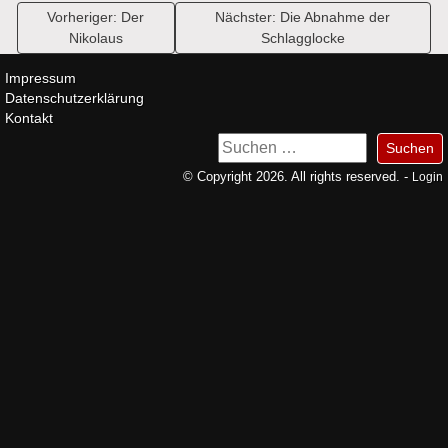
Beitragsnavigation
Vorheriger:
Der
Nächster:
Die Abnahme der
Nikolaus
Schlagglocke
Impressum
Datenschutzerklärung
Kontakt
Suchen
nach:
© Copyright 2026. All rights reserved. -
Login