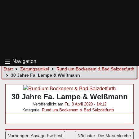
Navigation
Start
Zeitungsartikel
Rund um Bockenem & Bad Salzdetfurth
30 Jahre Fa. Lampe & Weißmann
30 Jahre Fa. Lampe & Weißmann
Veröffentlicht am
Fr., 3 April 2020 - 14:12
Kategorie:
Rund um Bockenem & Bad Salzdetfurth
Beitragsnavigation
Vorheriger:
Absage Fw.Fest
Nächster:
Die Marienkirche