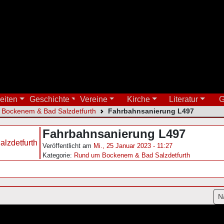
eiten
Geschichte
Vereine
Kirche
Literatur
G
Bockenem & Bad Salzdetfurth
Fahrbahnsanierung L497
Fahrbahnsanierung L497
Veröffentlicht am
Mi., 25 Januar 2023 - 11:27
Kategorie:
Rund um Bockenem & Bad Salzdetfurth
gation
N