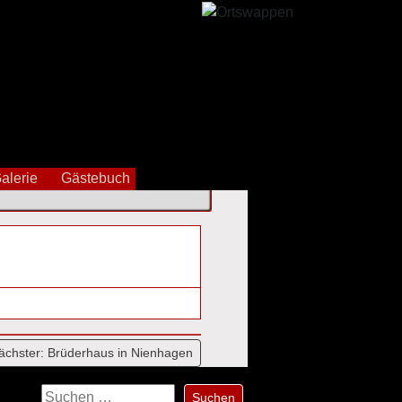
alerie
Gästebuch
ächster:
Brüderhaus in Nienhagen
Suchen