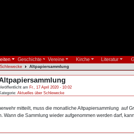
eiten
Geschichte
Vereine
Kirche
Literatur
G
 Schlewecke
Altpapiersammlung
Altpapiersammlung
Veröffentlicht am
Fr., 17 April 2020 - 10:02
Kategorie:
Aktuelles über Schlewecke
erwehr mitteilt, muss die monatliche Altpapiersammlung auf Gru
den. Wann die Sammlung wieder aufgenommen werden darf, kann 