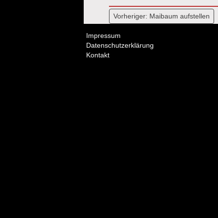
Beitragsnavi
Vorheriger:
Maibaum aufstellen
Impressum
Datenschutzerklärung
Kontakt