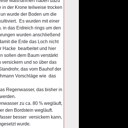
l diese Maßnahmen haben dazu
in der Krone teilweise trocken
 Nun wurde der Boden um die
tiviert. Es wurden mit einer
 in das Erdreich rings um den
Bohrungen wurden anschließend
 damit die Erde das Loch nicht
er Hacke bearbeitet und hier
n sollen dem Baum verstärkt
n versickern und so über das
 Standrohr, das vom Bauhof der
achmann Vorschläge wie das
das Regenwasser, das bisher in
 werden.
enwasser zu ca. 80 % wegläuft,
r den Bordstein wegläuft.
Wasser besser versickern kann,
mgesetzt wurde.