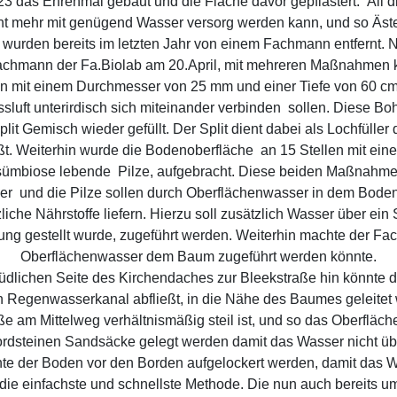
23 das Ehrenmal gebaut und die Fläche davor gepflastert. Al
t mehr mit genügend Wasser versorg werden kann, und so Äste 
 wurden bereits im letzten Jahr von einem Fachmann entfernt.
achmann der Fa.Biolab am 20.April, mit mehreren Maßnahmen kul
 mit einem Durchmesser von 25 mm und einer Tiefe von 60 cm.
ssluft unterirdisch sich miteinander verbinden sollen. Diese 
it Gemisch wieder gefüllt. Der Split dient dabei als Lochfüller
ßt. Weiterhin wurde die Bodenoberfläche an 15 Stellen mit ein
d sümbiose lebende Pilze, aufgebracht. Diese beiden Maßnahme
ger und die Pilze sollen durch Oberflächenwasser in dem Bode
he Nährstoffe liefern. Hierzu soll zusätzlich Wasser über ein
ung gestellt wurde, zugeführt werden. Weiterhin machte der F
Oberflächenwasser dem Baum zugeführt werden könnte.
üdlichen Seite des Kirchendaches zur Bleekstraße hin könnte 
 Regenwasserkanal abfließt, in die Nähe des Baumes geleitet
e am Mittelweg verhältnismäßig steil ist, und so das Oberfläch
ordsteinen Sandsäcke gelegt werden damit das Wasser nicht übe
nte der Boden vor den Borden aufgelockert werden, damit das 
die einfachste und schnellste Methode. Die nun auch bereits u