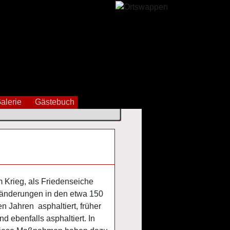
alerie
Gästebuch
 Krieg, als Friedenseiche
eränderungen in den etwa 150
 Jahren asphaltiert, früher
 ebenfalls asphaltiert. In