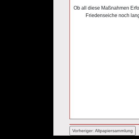
Ob all diese Maßnahmen Erfol
Friedenseiche noch lan
Beitragsnavi
Vorheriger:
Altpapiersammlung