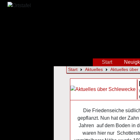
Start
Neuigk
Start
Aktuelles
Aktuelles über
Die Friedenseiche südlic
gepflanzt. Nun hat der Zahn
Jahren auf dem Boden in de
waren hier nur Schotterst