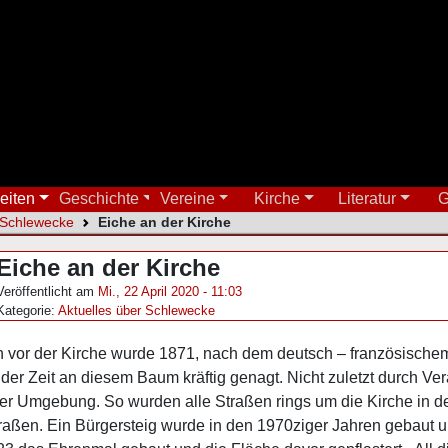
eiten
Geschichte
Vereine
Kirche
Literatur
G
 Schlewecke
Eiche an der Kirche
Eiche an der Kirche
Veröffentlicht am
Mi., 22 April 2020 - 11:03
Kategorie:
Aktuelles über Schlewecke
h vor der Kirche wurde 1871, nach dem deutsch – französischem
 der Zeit an diesem Baum kräftig genagt. Nicht zuletzt durch V
r Umgebung. So wurden alle Straßen rings um die Kirche in den
raßen. Ein Bürgersteig wurde in den 1970ziger Jahren gebaut und