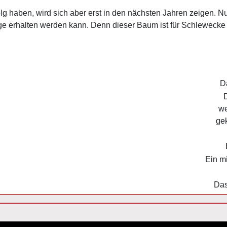
g haben, wird sich aber erst in den nächsten Jahren zeigen. Nu
ge erhalten werden kann. Denn dieser Baum ist für Schlewe
Da
D
we
gek
E
Ein mi
Das 
gation