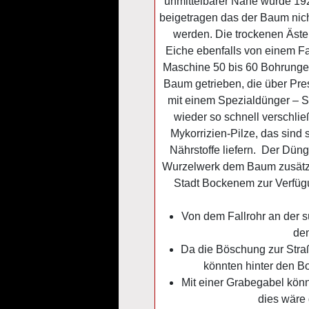
unmittelbarer Nähe wurde 19
beigetragen das der Baum nich
werden. Die trockenen Äste
Eiche ebenfalls von einem F
Maschine 50 bis 60 Bohrungen
Baum getrieben, die über Pre
mit einem Spezialdünger – Spl
wieder so schnell verschlie
Mykorrizien-Pilze, das sin
Nährstoffe liefern. Der Dün
Wurzelwerk dem Baum zusätzlic
Stadt Bockenem zur Verfüg
Von dem Fallrohr an der s
den
Da die Böschung zur Straß
könnten hinter den B
Mit einer Grabegabel kön
dies wäre 